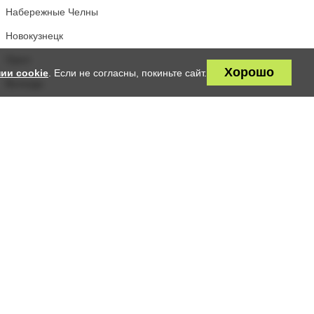
Набережные Челны
Новокузнецк
Орел
Хорошо
ии cookie
. Если не согласны, покиньте сайт.
Вологда
Севастополь
Солнечногорск
Калининград
Астрахань
Дзержинск
Владивосток
Псков
Кострома
Архангельск