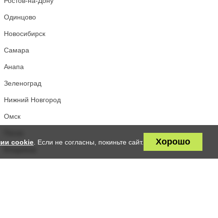
Ростов-на-Дону
Одинцово
Новосибирск
Самара
Анапа
Зеленоград
Нижний Новгород
Омск
Пенза
Хорошо
ии cookie
. Если не согласны, покиньте сайт.
Владимир
Томск
Салават
Великий Новгород
Махачкала