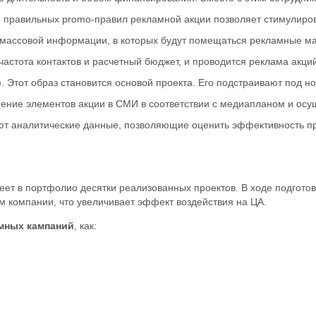
е правильных promo-правил рекламной акции позволяет стимулиров
ассовой информации, в которых будут помещаться рекламные мате
, частота контактов и расчетный бюджет, и проводится реклама акц
). Этот образ становится основой проекта. Его подстраивают под 
ение элементов акции в СМИ в соответствии с медиапланом и ос
ают аналитические данные, позволяющие оценить эффективность пр
т в портфолио десятки реализованных проектов. В ходе подготовк
компании, что увеличивает эффект воздействия на ЦА.
мных кампаний
, как: