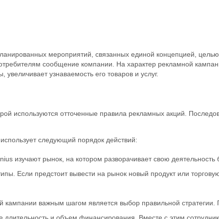
ланированных мероприятий, связанных единой концепцией, целью
отребителям сообщение компании. На характер рекламной кампани
 увеличивает узнаваемость его товаров и услуг.
орой используются отточенные правила рекламных акций. Последо
 использует следующий порядок действий:
nius изучают рынок, на котором разворачивает свою деятельность 
ипы. Если предстоит вывести на рынок новый продукт или торгов
ой кампании важным шагом является выбор правильной стратегии.
е длительность и объем финансирования. Вместе с этим сотрудник