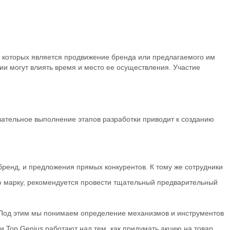
 которых является продвижение бренда или предлагаемого им
и могут влиять время и место ее осуществления. Участие
вательное выполнение этапов разработки приводит к созданию
бренд, и предложения прямых конкурентов. К тому же сотрудники
ую марку, рекомендуется провести тщательный предварительный
 Под этим мы понимаем определение механизмов и инструментов
и Top Genius работают над тем, как придумать акцию на товар