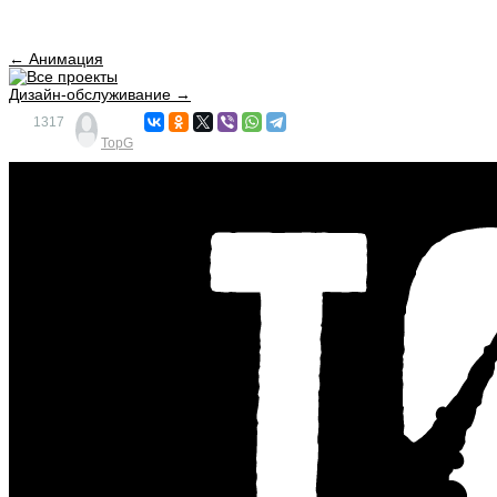
← Анимация
Дизайн-обслуживание →
1317
TopG