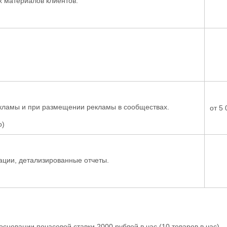
 материалов клиентов.
екламы и при размещении рекламы в сообществах.
от 5 
о)
ации, детализированные отчеты.
сновании почасовой ставки 2000 рублей в час (10 товаров в час)