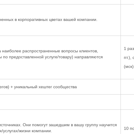
енных в корпоративных цветах вашей компании.
1 раз
а наиболее распространенные вопросы клиентов,
ы по предоставленной услуге/товару) направляются
пт.),
(мск)
егов) + уникальный хештег сообщества
источниках. Они помогут зашедшим в вашу группу научится
10 п
/услугах/жизни компании.